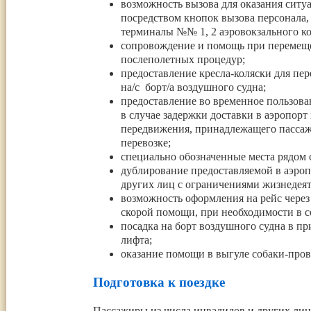
возможность вызова для оказания сит
посредством кнопок вызова персонала,
терминалы №№ 1, 2 аэровокзального к
сопровождение и помощь при перемеще
послеполетных процедур;
предоставление кресла-коляски для пе
на/с борт/а воздушного судна;
предоставление во временное пользова
в случае задержки доставки в аэропор
передвижения, принадлежащего пассажи
перевозке;
специально обозначенные места рядом 
дублирование предоставляемой в аэроп
других лиц с ограничениями жизнедеят
возможность оформления на рейс через
скорой помощи, при необходимости в 
посадка на борт воздушного судна в п
лифта;
оказание помощи в выгуле собаки-пров
Подготовка к поездке
Пассажиры из числа инвалидов и других ли