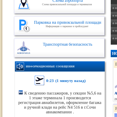
Схема аэропорта
Схема привокзальной площади и терминалов
Парковка на привокзальной площади
Информация о парковке и прейскурант
Транспортная безопасность
Н
ИНФОРМАЦИОННЫЕ СООБЩЕНИЯ
0:23
(1 минуту назад)
К сведению пассажиров, у секции №5,6 на
1 этаже терминала 1 производится
29
регистрация авиабилетов, оформление багажа
и ручной клади на рейс N4 516 в г.Сочи
авиакомпании .