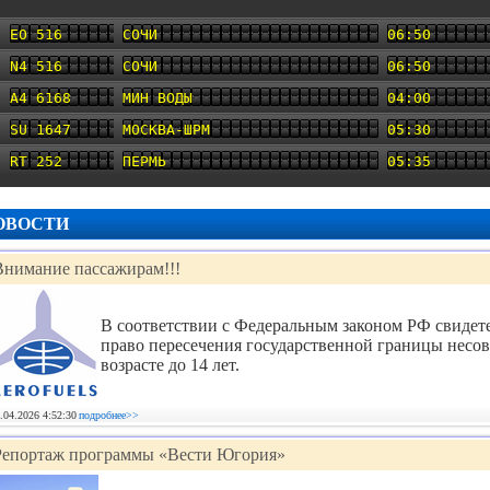
EO 516
СОЧИ
06:50
N4 516
СОЧИ
06:50
A4 6168
МИН ВОДЫ
04:00
SU 1647
МОСКВА-ШРМ
05:30
RT 252
ПЕРМЬ
05:35
ОВОСТИ
Внимание пассажирам!!!
В соответствии с Федеральным законом РФ свидете
право пересечения государственной границы несо
возрасте до 14 лет.
.04.2026 4:52:30
подробнее>>
Репортаж программы «Вести Югория»