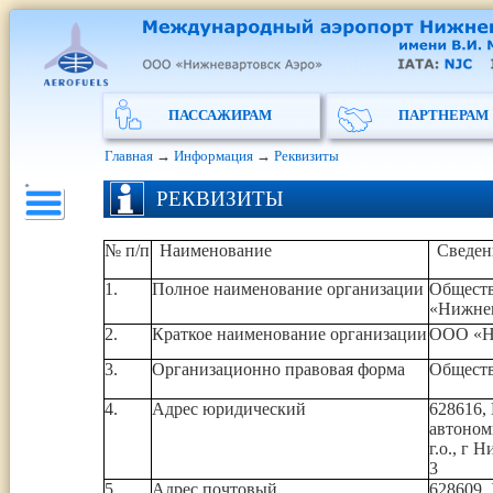
ПАССАЖИРАМ
ПАРТНЕРАМ
Главная
→
Информация
→
Реквизиты
РЕКВИЗИТЫ
№ п/п
Наименование
Сведен
1.
Полное наименование организации
Обществ
«Нижнев
2.
Краткое наименование организации
ООО «Н
3.
Организационно правовая форма
Обществ
4.
Адрес юридический
628616,
автоном
г.о., г 
3
5.
Адрес почтовый
628609,