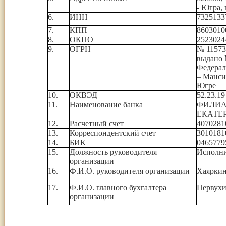
- Югра, 
6.
ИНН
7325133
7.
КПП
8603010
8.
ОКПО
2523024
9.
ОГРН
№ 11573
выдано
Федерал
– Манси
Югре
10.
ОКВЭД
52.23.19
11.
Наименование банка
ФИЛИАЛ
ЕКАТЕ
12.
Расчетный счет
4070281
13.
Корреспондентский счет
3010181
14.
БИК
0465779
15.
Должность руководителя
Исполни
организации
16.
Ф.И.О. руководителя организации
Хаяркин
17.
Ф.И.О. главного бухгалтера
Первух
организации