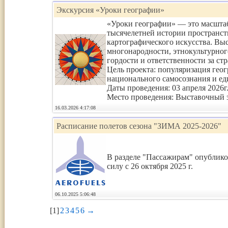
Экскурсия «Уроки географии»
«Уроки географии» — это масшт
тысячелетней истории пространств
картографического искусства. Выс
многонародности, этнокультурног
гордости и ответственности за ст
Цель проекта: популяризация геог
национального самосознания и ед
Даты проведения: 03 апреля 2026г.
Место проведения: Выставочный з
16.03.2026 4:17:08
Расписание полетов сезона "ЗИМА 2025-2026"
В разделе "Пассажирам" опублик
силу с 26 октября 2025 г.
06.10.2025 5:06:48
[1]
2
3
4
5
6
→